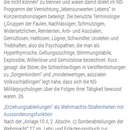
die nicht können“ zu trennen und waren damit direkt im NS-
Programm der Vernichtung „lebensunwerten Lebens“ in
Konzentrationslagern beteiligt. Die benutzte Terminologie
(„Gruppen der Faulen, Nachlässigen, Schmutzigen,
Widersetzlichen, Renitenten, Anti- und Asozialen,
Gemütlosen, Haltlosen, Lügner, Schwindler, Unsteten und
Triebhaften, also die Psychopathen, die man als
Hyperthymische, Geltungssüchtige, Stimmungslabile,
Explosible, Willenlose und Gemütslose bezeichnet. Kurz
gesagt: die Störer, die Schlechtwilligen in Veröffentlichungen
zu „Sorgenkindern“ und „minderwertigen, asozialen
Volksschädlingen“ legt nahe, dass sich die NS-
Militärpsychologen über die Folgen ihrer Tätigkeit bewusst
waren.
26
„
Erziehungsabteilungen“ als Wehrmachts-Strafeinheiten mit
Aussonderungsfunktion
Nach der „Anlage 10 II, 2. Abschn. c) Sonderabteilungen der
Wehrmacht“
27
im „Lehr- und Erläuterungsbuch zur