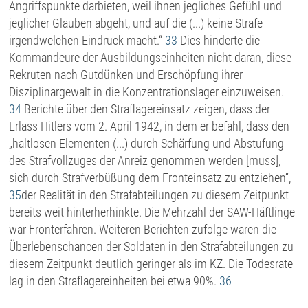
Angriffspunkte darbieten, weil ihnen jegliches Gefühl und
jeglicher Glauben abgeht, und auf die (...) keine Strafe
irgendwelchen Eindruck macht.“
33
Dies hinderte die
Kommandeure der Ausbildungseinheiten nicht daran, diese
Rekruten nach Gutdünken und Erschöpfung ihrer
Disziplinargewalt in die Konzentrationslager einzuweisen.
34
Berichte über den Straflagereinsatz zeigen, dass der
Erlass Hitlers vom 2. April 1942, in dem er befahl, dass den
„haltlosen Elementen (...) durch Schärfung und Abstufung
des Strafvollzuges der Anreiz genommen werden [muss],
sich durch Strafverbüßung dem Fronteinsatz zu entziehen“,
35
der Realität in den Strafabteilungen zu diesem Zeitpunkt
bereits weit hinterherhinkte. Die Mehrzahl der SAW-Häftlinge
war Fronterfahren. Weiteren Berichten zufolge waren die
Überlebenschancen der Soldaten in den Strafabteilungen zu
diesem Zeitpunkt deutlich geringer als im KZ. Die Todesrate
lag in den Straflagereinheiten bei etwa 90%.
36