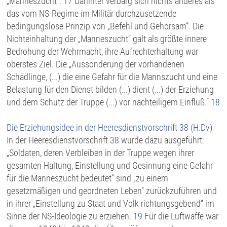
„Manneszucht“.
17
Dahinter verbarg sich nichts anderes als
das vom NS-Regime im Militär durchzusetzende
bedingungslose Prinzip von „Befehl und Gehorsam“. Die
Nichteinhaltung der „Manneszucht“ galt als größte innere
Bedrohung der Wehrmacht, ihre Aufrechterhaltung war
oberstes Ziel. Die „Aussonderung der vorhandenen
Schädlinge, (...) die eine Gefahr für die Mannszucht und eine
Belastung für den Dienst bilden (...) dient (...) der Erziehung
und dem Schutz der Truppe (...) vor nachteiligem Einfluß.“
18
Die Erziehungsidee in der Heeresdienstvorschrift 38 (H.Dv)
In der Heeresdienstvorschrift 38 wurde dazu ausgeführt:
„Soldaten, deren Verbleiben in der Truppe wegen ihrer
gesamten Haltung, Einstellung und Gesinnung eine Gefahr
für die Manneszucht bedeutet“ sind „zu einem
gesetzmäßigen und geordneten Leben“ zurückzuführen und
in ihrer „Einstellung zu Staat und Volk richtungsgebend“ im
Sinne der NS-Ideologie zu erziehen.
19
Für die Luftwaffe war