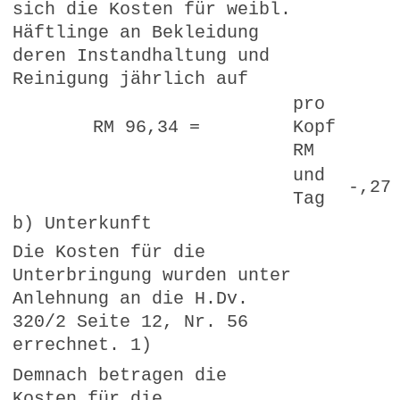
sich die Kosten für weibl.
Häftlinge an Bekleidung
deren Instandhaltung und
Reinigung jährlich auf
pro
RM 96,34 =
Kopf
RM
und
-,27
Tag
b) Unterkunft
Die Kosten für die
Unterbringung wurden unter
Anlehnung an die H.Dv.
320/2 Seite 12, Nr. 56
errechnet. 1)
Demnach betragen die
Kosten für die