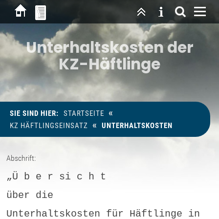
Unterhaltskosten der
KZ-Häftlinge
«
SIE SIND HIER:
STARTSEITE
«
KZ HÄFTLINGSEINSATZ
UNTERHALTSKOSTEN
Abschrift:
„Ü b e r si c h t
über die
Unterhaltskosten für Häftlinge in