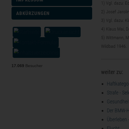
1) Vgl. dazu: 
2)
Josef Jaroli
ABKÜRZUNGEN
3) Vgl. dazu: 
4) Klaus Mai, 
5) Wittmann, Ma
Wildbad 1946.
17.069
Besucher
weiter zu:
Haftkatego
Strafe - Se
Gesundhei
Der BMW-H
Überleben 
Flucht