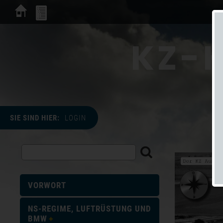
KZ-H
SIE SIND HIER:
LOGIN
VORWORT
NS-REGIME, LUFTRÜSTUNG UND
BMW