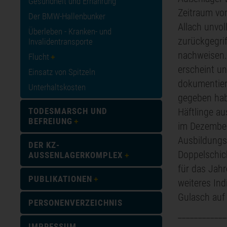
Gesundheit und Ernährung
Zeitraum vo
Der BMW-Hallenbunker
Allach unvol
Überleben - Kranken- und
zurückgegri
Invalidentransporte
nachweisen.
Flucht
erscheint u
Einsatz von Spitzeln
dokumentier
Unterhaltskosten
gegeben hab
Häftlinge a
TODESMARSCH UND
BEFREIUNG
im Dezember
Ausbildungsh
DER KZ-
Doppelschich
AUSSENLAGERKOMPLEX
für das Jahr
PUBLIKATIONEN
weiteres Ind
Gulasch auf 
PERSONENVERZEICHNIS
____________
IMPRESSUM