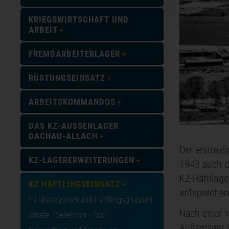
KRIEGSWIRTSCHAFT UND
ARBEIT
FREMDARBEITERLAGER
RÜSTUNGSEINSATZ
ARBEITSKOMMANDOS
DAS KZ-AUSSENLAGER D
ACHAU-ALLACH
Der erstmali
KZ-LAGERERWEITERUNGEN
1943 auch d
KZ-Häftling
KZ HÄFTLINGSEINSATZ
entsprechend
Haftkategorien und Häftlingsgruppen
Nach einer v
Strafe - Selektion - Tod
Außenlager 