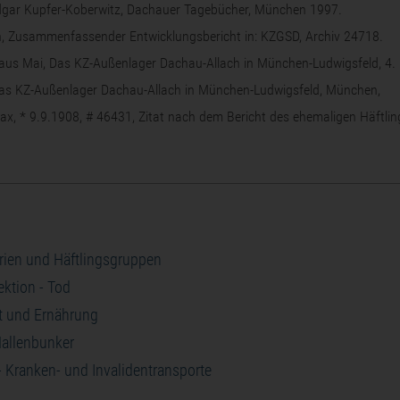
Edgar Kupfer-Koberwitz, Dachauer Tagebücher, München 1997.
n, Zusammenfassender Entwicklungsbericht in: KZGSD, Archiv 24718.
Klaus Mai, Das KZ-Außenlager Dachau-Allach in München-Ludwigsfeld, 4. 
Das KZ-Außenlager Dachau-Allach in München-Ludwigsfeld, München,
x, * 9.9.1908, # 46431, Zitat nach dem Bericht des ehemaligen Häftlin
rien und Häftlingsgruppen
lektion - Tod
t und Ernährung
allenbunker
- Kranken- und Invalidentransporte