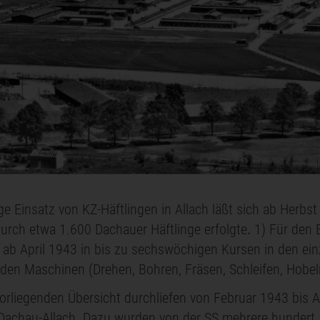
ge Einsatz von KZ-Häftlingen in Allach läßt sich ab Herbs
urch etwa 1.600 Dachauer Häftlinge erfolgte
.
1) Für den E
e ab April 1943 in bis zu sechswöchigen Kursen in den 
en Maschinen (Drehen, Bohren, Fräsen, Schleifen, Hobeln
orliegenden Übersicht durchliefen von Februar 1943 bis 
Dachau-Allach. Dazu wurden von der SS mehrere hundert H