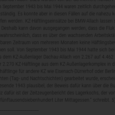
n September 1943 bis Mai 1944 waren zeitlich durchgeh
lständig. Es konnte aber in diesen Fällen auf die nahez
ffen werden. KZ-Häftlingseinsätze bei BMW-Allach lassen
 Deshalb kann davon ausgegangen werden, dass die Fluktu
nwahrscheinlich, dass es über den wachsenden Arbeitskr
baren Zeitraum von mehreren Monaten keine Häftlingsbe
en soll. Von September 1943 bis Mai 1944 hatte sich bei 
us dem KZ-Außenlager Dachau-Allach von 2.267 auf 4.462
 2.270 KZ-Häftlinge aus dem KZ-Außenlagerkomplex in der
äftlinge für andere KZ wie Eisenach-Dürrerhof oder Berlin
ten (Tag- und Nachtschichten) gearbeitet wurde, erschei
esende 1943 plausibel, der Beweis dafür kann über die B
iz dafür ist der Zeitzeugenbericht des Lagerkochs, der von d
fünftausendsiebenhundert Liter Mittagessen.“ schreibt. 5
___________________