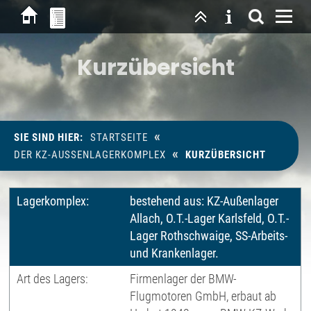
Kurzübersicht
«
SIE SIND HIER:
STARTSEITE
«
DER KZ-AUSSENLAGERKOMPLEX
KURZÜBERSICHT
Lagerkomplex:
bestehend aus: KZ-Außenlager
Allach, O.T.-Lager Karlsfeld, O.T.-
Lager Rothschwaige, SS-Arbeits-
und Krankenlager.
Art des Lagers:
Firmenlager der BMW-
Flugmotoren GmbH, erbaut ab