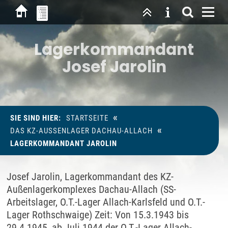
Lagerkommandant
Josef Jarolin
«
SIE SIND HIER:
STARTSEITE
«
DAS KZ-AUSSENLAGER DACHAU-ALLACH
LAGERKOMMANDANT JAROLIN
Josef Jarolin, Lagerkommandant des KZ-
Außenlagerkomplexes Dachau-Allach (SS-
Arbeitslager, O.T.-Lager Allach-Karlsfeld und O.T.-
Lager Rothschwaige) Zeit: Von 15.3.1943 bis
29.4.1945, ab Juli 1944 der O.T.-Lager Allach-