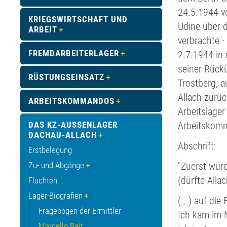
24.5.1944 vo
KRIEGSWIRTSCHAFT UND
Udine über 
ARBEIT
verbrachte -
FREMDARBEITERLAGER
2.7.1944 in 
seiner Rück
RÜSTUNGSEINSATZ
Trostberg, 
Allach zurüc
ARBEITSKOMMANDOS
Arbeitslager
DAS KZ-AUSSENLAGER D
Arbeitskomm
ACHAU-ALLACH
Abschrift:
Erstbelegung
Zu- und Abgänge
"Zuerst wur
(dürfte All
Fluchten
Lager-Biografien
(...) auf die
Fragebogen der Ermittler
Ich kam im 
Marcello Bait