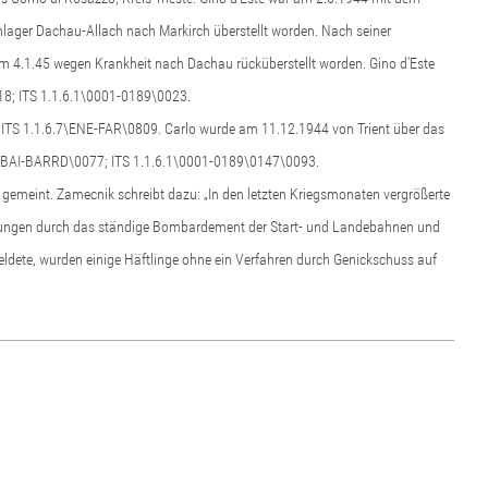
lager Dachau-Allach nach Markirch überstellt worden. Nach seiner
am 4.1.45 wegen Krankheit nach Dachau rücküberstellt worden. Gino d'Este
18; ITS 1.1.6.1\0001-0189\0023.
Vgl. ITS 1.1.6.7\ENE-FAR\0809. Carlo wurde am 11.12.1944 von Trient über das
.7\BAI-BARRD\0077; ITS 1.1.6.1\0001-0189\0147\0093.
emeint. Zamecnik schreibt dazu: „In den letzten Kriegsmonaten vergrößerte
störungen durch das ständige Bombardement der Start- und Landebahnen und
eldete, wurden einige Häftlinge ohne ein Verfahren durch Genickschuss auf