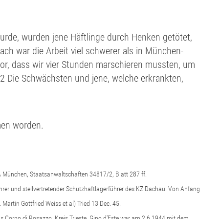
urde, wurden jene Häftlinge durch Henken getötet,
lach war die Arbeit viel schwerer als in München-
or, dass wir vier Stunden marschieren mussten, um
 2 Die Schwächsten und jene, welche erkrankten,
men worden.
aA München, Staatsanwaltschaften 34817/2, Blatt 287 ff.
hrer und stellvertretender Schutzhaftlagerführer des KZ Dachau. Von Anfang
.
Martin Gottfried Weiss et al) Tried
13
Dec
.
45
.
aus Corno di Rosazzo, Kreis Trieste. Gino d'Este war am 2.6.1944 mit dem