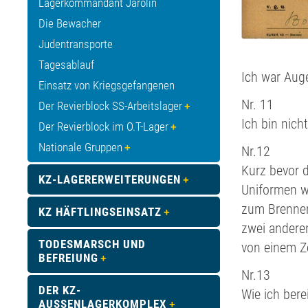
Lagerkommandant Jarolin
Die Bewacher
Judentransporte
Tagesablauf
Ich war Aug
Einsatz von Kriegsgefangenen
Nr. 11
Der Revierblock SS-Arbeitslager
Ich bin nic
Der Revierblock im O.T-Lager
Nationale Gruppen
Nr.12
Kurz bevor 
KZ-LAGERERWEITERUNGEN
Uniformen w
zum Brenner 
KZ HÄFTLINGSEINSATZ
zwei anderen
TODESMARSCH UND
von einem Z
BEFREIUNG
Nr.13
DER KZ-
Wie ich bere
AUSSENLAGERKOMPLEX