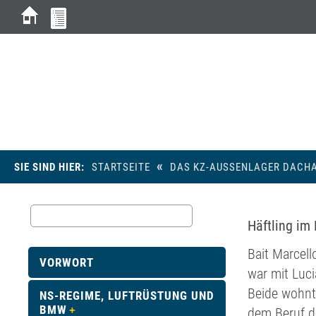
M
«
SIE SIND HIER:
STARTSEITE
DAS KZ-AUSSENLAGER DACHA
Häftling im
Bait Marcell
VORWORT
war mit Luci
Beide wohnte
NS-REGIME, LUFTRÜSTUNG UND
BMW
dem Beruf d