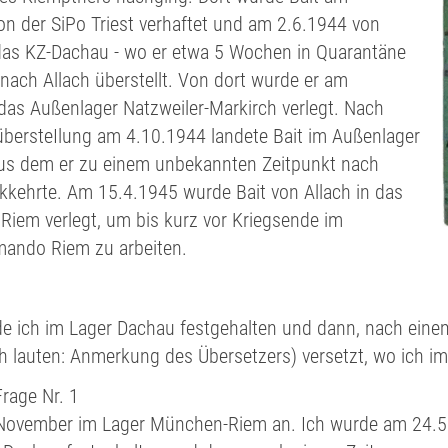
n der SiPo Triest verhaftet und am 2.6.1944 von
das KZ-Dachau - wo er etwa 5 Wochen in Quarantäne
 nach Allach überstellt. Von dort wurde er am
das Außenlager Natzweiler-Markirch verlegt. Nach
übersteIlung am 4.10.1944 landete Bait im Außenlager
aus dem er zu einem unbekannten Zeitpunkt nach
kkehrte. Am 15.4.1945 wurde Bait von Allach in das
 Riem verlegt, um bis kurz vor Kriegsende im
ando Riem zu arbeiten.
de ich im Lager Dachau festgehalten und dann, nach einem
ach lauten: Anmerkung des Übersetzers) versetzt, wo ich 
 Frage Nr. 1
November im Lager München-Riem an. Ich wurde am 24.5.