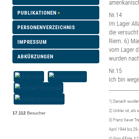
amerikanisch
PUBLIKATIONEN
Nr.14
Im Lager All
PERSONENVERZEICHNIS
die versucht
Riem. 6) Ma
IMPRESSUM
vom Lager d
ABKÜRZUNGEN
wurden nach
Nr.15
Ich bin weg
____________
1) Danach wurden
2) Unklar ist, al
17.112
Besucher
3) Franz Xaver Tr
April 1944 bis 2
4) Gino d'Este, *