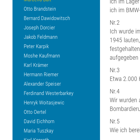
ich im Lager
Otto Brandstein
ich im BMW-
Bernard Dawidowitsch
Nr.2
Joseph Dorcier
Ich wurde im
Jakob Feldmann
1945 lauten
Peter Karpik
festgehalten
Moshe Kaufmann
aufgegeben 
Karl Krämer
Nr.3
Hermann Riemer
Etwa 2.000 H
Alexander Speiser
Nr.4
Ferdinand Westerbarkey
Wir wurden 
Henryk Woitasjewic
Bombardieru
Otto Oertel
Nr.5
David Eichhorn
Wie ich bere
Maria Tuszkay