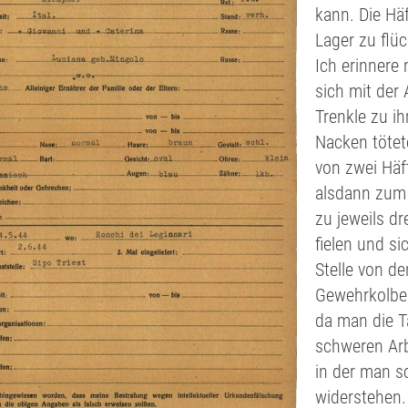
kann. Die Hä
Lager zu flü
Ich erinnere
sich mit der
Trenkle zu i
Nacken tötet
von zwei Häft
alsdann zum 
zu jeweils d
fielen und si
Stelle von d
Gewehrkolben
da man die T
schweren Ar
in der man s
widerstehen. 