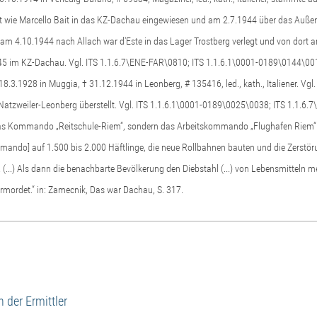
t wie Marcello Bait in das KZ-Dachau eingewiesen und am 2.7.1944 über das Außen
am 4.10.1944 nach Allach war d'Este in das Lager Trostberg verlegt und von dort 
45 im KZ-Dachau. Vgl. ITS 1.1.6.7\ENE-FAR\0810; ITS 1.1.6.1\0001-0189\0144\00
* 18.3.1928 in Muggia, † 31.12.1944 in Leonberg, # 135416, led., kath., Italiener. 
atzweiler-Leonberg überstellt. Vgl. ITS 1.1.6.1\0001-0189\0025\0038; ITS 1.1.6
 das Kommando „Reitschule-Riem“, sondern das Arbeitskommando „Flughafen Riem“ g
ommando] auf 1.500 bis 2.000 Häftlinge, die neue Rollbahnen bauten und die Zer
(...) Als dann die benachbarte Bevölkerung den Diebstahl (...) von Lebensmitteln m
rmordet.“ in: Zamecnik, Das war Dachau, S. 317.
 der Ermittler