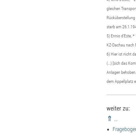
gleichen Transpor
RückübersteIlung 
starb am 26.1.19
5) Ennio d'Este, 
KZ-Dachau nach N
6) Hier ist nicht
(...) [sich das K
Anlagen behoben. 
dem Appellplatz e
weiter zu:
⇑ ..
Fragebogen