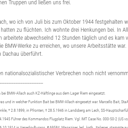
en Truppen und ließen uns frei.
ach, wo ich von Juli bis zum Oktober 1944 festgehalten w
 hatten zu flüchten. Ich wohnte drei Henkungen bei. In Al
n arbeitete abwechselnd 12 Stunden täglich und es kam v
ie BMW-Werke zu erreichen, wo unsere Arbeitsstätte war.
 Dachau überführt.
en nationalsozialistischer Verbrechen noch nicht vernom
___________________
 bei BMW-Allach auch KZ-Häftlinge aus dem Lager Riem eingesetzt.
s was und in welcher Funktion Bait bei BMW-Allach eingesetzt war. Marcello Bait, St
enkle, * 2.8.1899, in Pfronten; † 28.5.1946 in Landsberg am Lech, SS-Hauptscharfü
9.4.1945 Führer des Kommandos Flugplatz Riem. Vgl.
IMT Case No
.
000
-
50
-
2 (US vs
 26.10.1914 in Venedig-Burano, # 69584, Magaziner, led., kath., Italiener, stammte 