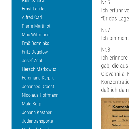
Karl Konrath
Nr.6
Ernst Landau
Ich erfuhr v
Alfred Carl
für das Lage
Pierre Martinot
Nr.7
Max Wittmann
Ich bin nic
Ernö Borminko
Nr.8
Fritz Degelow
Ich erinnere
Josef Zepf
gab, die aus
Hersch Markowitz
Giovanni al 
Ferdinand Karpik
Konzentratio
Johannes Droost
daß ich dam
Nicolaus Hoffmann
Mala Karp
Johann Kastner
Judentransporte