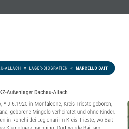
arcello Ba
«
«
U-ALLACH
LAGER-BIOGRAFIEN
MARCELLO BAIT
 KZ-Außenlager Dachau-Allach
o, * 9.6.1920 in Monfalcone, Kreis Trieste geboren,
ana, geborene Mingolo verheiratet und ohne Kinder.
n in Ronchi dei Legionari im Kreis Trieste, wo Bait
es Klemptners nachging. Dort wurde Bait am