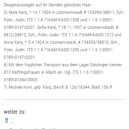
Zeugenaussagen auf ihr blondes gelocktes Haar.
5) Mala Karp, * 10.1.1926 in Litzmannstadt # 154394/38811, Sch.,
Polin, Jüdin. ITS 1.1.6.7\KAM-KASO\1308 und 1.1.6.1\0001-
0189\0147\0201. Sofia Karp, * 18.11.1907 in Litzmannstadt, #
8812/38812, Sch., Polin, Jüdin. ITS 1.1.6.7\KAM-KASO\1312 und
Anna Karp, * 5.4.1924 in Litzmannstadt, # 154393/38810, Sch.,
Polin, Jüdin. ITS 1.1.6.7\KAM-KASO\1300 und 1.1.6.1\0001-
0189\0147\0201.
6) Mit dem fraglichen Transport aus dem Lager Geislingen kamen
813 Häftlingsfrauen in Allach an. Vgl. ITS 1.1.6.1\0001-
0189\0134A\0003.
7) Michele Korn, geb. Karp, BArch B 126/16344, Blatt 156 ff.
weiter zu:
⇑ ..