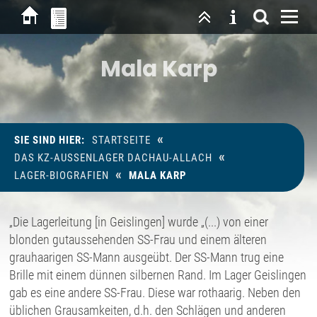
Mala Karp
«
SIE SIND HIER:
STARTSEITE
«
DAS KZ-AUSSENLAGER DACHAU-ALLACH
«
LAGER-BIOGRAFIEN
MALA KARP
„Die Lagerleitung [in Geislingen] wurde „(...) von einer
blonden gutaussehenden SS-Frau und einem älteren
grauhaarigen SS-Mann ausgeübt. Der SS-Mann trug eine
Brille mit einem dünnen silbernen Rand. Im Lager Geislingen
gab es eine andere SS-Frau. Diese war rothaarig. Neben den
üblichen Grausamkeiten, d.h. den Schlägen und anderen